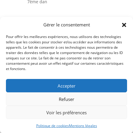
7ème dan
Judo
Gérer le consentement
Ju-Jitsu
Pour offrir les meilleures expériences, nous utilisons des technologies
Taïso ou Gymnastique douce
telles que les cookies pour stocker et/ou accéder aux informations des
appareils. Le fait de consentir à ces technologies nous permettra de
Ceintures noires formées à l’ASPTT
traiter des données telles que le comportement de navigation ou les ID
uniques sur ce site. Le fait de ne pas consentir ou de retirer son
consentement peut avoir un effet négatif sur certaines caractéristiques
et fonctions.
Comité du Finistère de Judo
Accepter
Ligue de Bretagne de Judo
Refuser
Fédération Française de Judo
Voir les préférences
Politique de cookies
Mentions légales