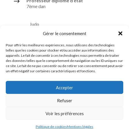
$
Professeur diplômé d’état
7ème dan
Judo
Gérer le consentement
Ju-Jitsu
Taïso ou Gymnastique douce
Pour offrir les meilleures expériences, nous utilisons des technologies
telles que les cookies pour stocker et/ou accéder aux informations des
Ceintures noires formées à l’ASPTT
appareils. Le fait de consentir à ces technologies nous permettra de traiter
des données telles que le comportement de navigation ou les ID uniques sur
ce site. Le fait de ne pas consentir ou de retirer son consentement peut avoir
un effet négatif sur certaines caractéristiques et fonctions.
Comité du Finistère de Judo
Accepter
Ligue de Bretagne de Judo
Refuser
Fédération Française de Judo
Voir les préférences
Politique de cookies
Mentions légales