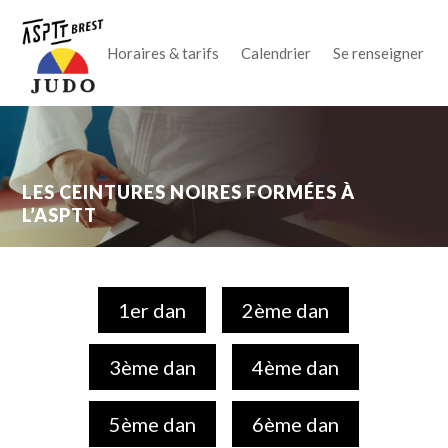
Horaires & tarifs
Calendrier
Se renseigner
LES CEINTURES NOIRES FORMÉES À
L’ASPTT
1er dan
2ème dan
3ème dan
4ème dan
5ème dan
6ème dan