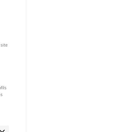
s
 site
fils
ns