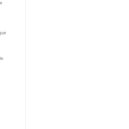
ce
 que
de