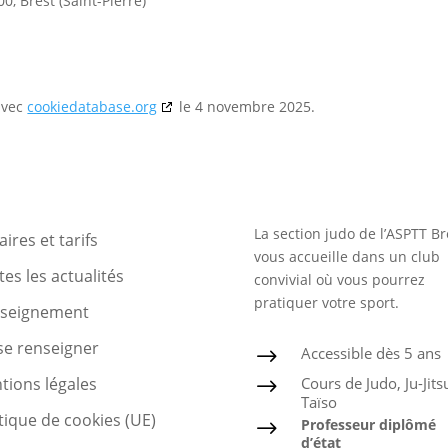
, Brest (Saint-Pierre)
 avec
cookiedatabase.org
le 4 novembre 2025.
La section judo de l’ASPTT Br
ires et tarifs
vous accueille dans un club
es les actualités
convivial où vous pourrez
pratiquer votre sport.
nseignement
se renseigner
Accessible dès 5 ans
$
Cours de Judo, Ju-Jits
tions légales
$
Taïso
tique de cookies (UE)
Professeur diplômé
$
d’état