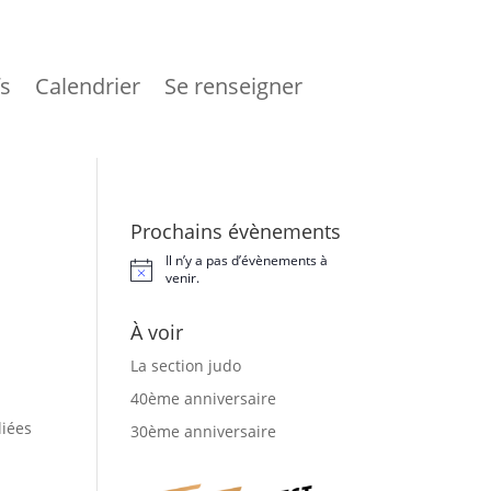
fs
Calendrier
Se renseigner
Prochains évènements
Il n’y a pas d’évènements à
N
venir.
o
t
À voir
i
c
e
La section judo
40ème anniversaire
liées
30ème anniversaire