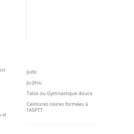
est
Judo
Ju-Jitsu
Taïso ou Gymnastique douce
Ceintures noires formées à
l’ASPTT
u et