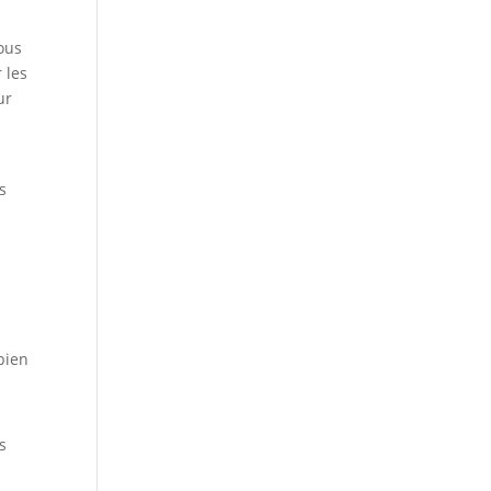
ous
 les
ur
s
bien
s