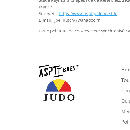
Stade Raymond Chapel, rue de Kerarbleiz, 29200
France
Site web :
https://www.aspttjudobrest.fr
E-mail :
joel.butch@
wanadoo.fr
Cette politique de cookies a été synchronisée
Hora
Tout
L’e
Où 
Men
Poli