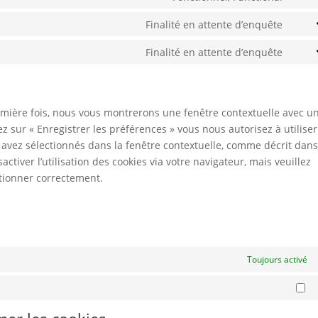
Cons
to
Finalité en attente d’enquête
Cons
servi
to
Finalité en attente d’enquête
word
Cons
servi
to
googl
servi
map
diver
remière fois, nous vous montrerons une fenêtre contextuelle avec u
ez sur « Enregistrer les préférences » vous nous autorisez à utiliser
 avez sélectionnés dans la fenêtre contextuelle, comme décrit dans
ctiver l’utilisation des cookies via votre navigateur, mais veuillez
ctionner correctement.
Toujours activé
Ma