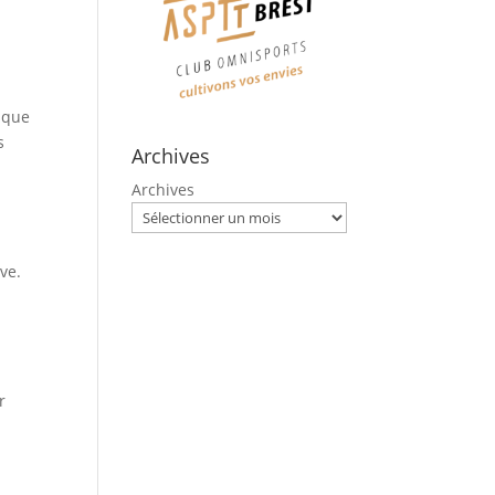
isque
s
Archives
Archives
ve.
r