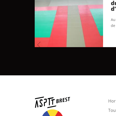
d
d
Au 
de
Hora
Tout