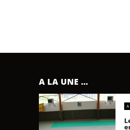
A LA UNE …
A
L
e