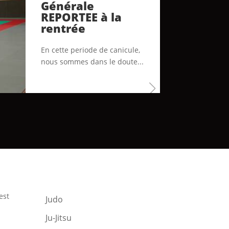
Générale
REPORTEE à la
rentrée
En cette periode de canicule,
nous sommes dans le doute...
est
Judo
Ju-Jitsu