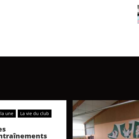
 la une
La vie du club
es
ntraînements