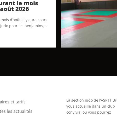
urant le mois
’août 2026
mois d’août, il y aura cours
 judo pour les benjamins,...
La section judo de l’ASPTT Br
ires et tarifs
vous accueille dans un club
es les actualités
convivial où vous pourrez