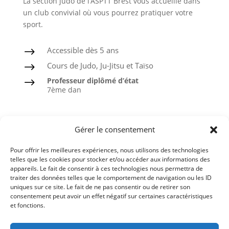
La section judo de l’ASPTT Brest vous accueille dans
un club convivial où vous pourrez pratiquer votre
sport.
Accessible dès 5 ans
$
Cours de Judo, Ju-Jitsu et Taïso
$
Professeur diplômé d’état
$
7ème dan
Judo
Gérer le consentement
Ju-Jitsu
Pour offrir les meilleures expériences, nous utilisons des technologies
Taïso ou Gymnastique douce
telles que les cookies pour stocker et/ou accéder aux informations des
appareils. Le fait de consentir à ces technologies nous permettra de
Ceintures noires formées à l’ASPTT
traiter des données telles que le comportement de navigation ou les ID
uniques sur ce site. Le fait de ne pas consentir ou de retirer son
consentement peut avoir un effet négatif sur certaines caractéristiques
et fonctions.