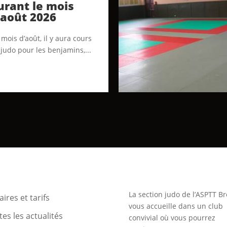
urant le mois
’août 2026
mois d’août, il y aura cours
 judo pour les benjamins,...
La section judo de l’ASPTT Br
ires et tarifs
vous accueille dans un club
es les actualités
convivial où vous pourrez