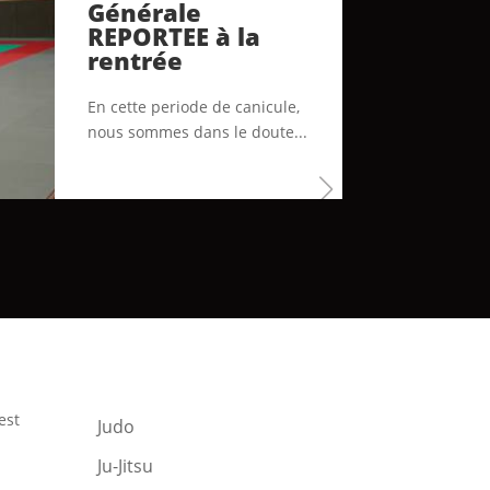
Générale
REPORTEE à la
rentrée
En cette periode de canicule,
nous sommes dans le doute...
est
Judo
Ju-Jitsu