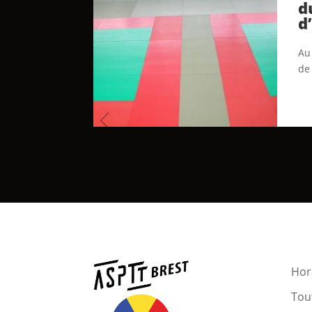
d
d
Au 
de
Hora
Tout