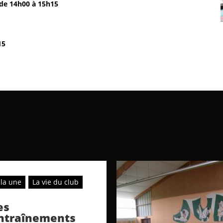
de 14h00 à 15h15
15
 la une
La vie du club
es
ntraînements