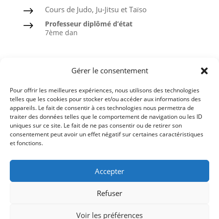
Cours de Judo, Ju-Jitsu et Taïso
$
Professeur diplômé d’état
$
7ème dan
Judo
Gérer le consentement
Ju-Jitsu
Pour offrir les meilleures expériences, nous utilisons des technologies
Taïso ou Gymnastique douce
telles que les cookies pour stocker et/ou accéder aux informations des
appareils. Le fait de consentir à ces technologies nous permettra de
Ceintures noires formées à l’ASPTT
traiter des données telles que le comportement de navigation ou les ID
uniques sur ce site. Le fait de ne pas consentir ou de retirer son
consentement peut avoir un effet négatif sur certaines caractéristiques
et fonctions.
Comité du Finistère de Judo
Accepter
Ligue de Bretagne de Judo
Refuser
Fédération Française de Judo
Voir les préférences