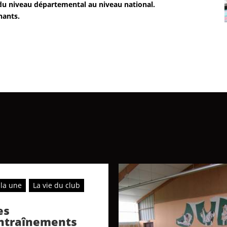
 du niveau départemental au niveau national.
nants.
 la une
La vie du club
es
ntraînements