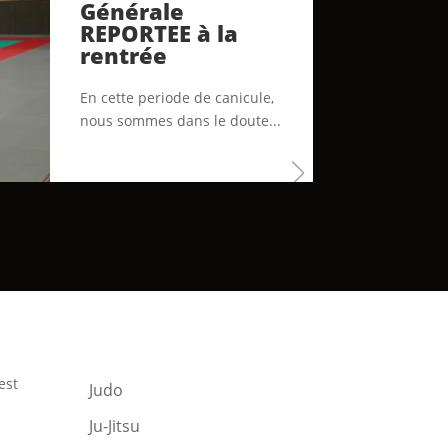
Générale
REPORTEE à la
rentrée
En cette periode de canicule,
nous sommes dans le doute...
est
Judo
Ju-Jitsu