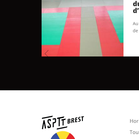
d
d
Au 
de
Hora
Tout