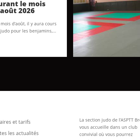
urant le mois
’août 2026
mois d’août, il y aura cours
 judo pour les benjamins,...
La section judo de l’ASPTT Br
ires et tarifs
vous accueille dans un club
es les actualités
convivial où vous pourrez