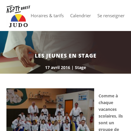
Horaires & tarifs
Calendrier
Se renseigner
LES JEUNES EN STAGE
17 avril 2016
|
Stage
Comme à
chaque
vacances
scolaires, ils
sont un
groupe de