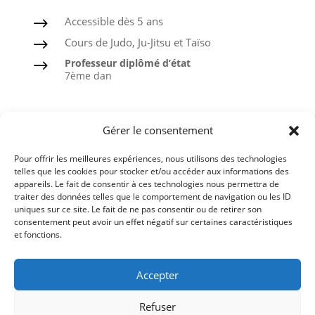
Accessible dès 5 ans
$
Cours de Judo, Ju-Jitsu et Taïso
$
Professeur diplômé d’état
$
7ème dan
Judo
Gérer le consentement
Ju-Jitsu
Pour offrir les meilleures expériences, nous utilisons des technologies
Taïso ou Gymnastique douce
telles que les cookies pour stocker et/ou accéder aux informations des
appareils. Le fait de consentir à ces technologies nous permettra de
Ceintures noires formées à l’ASPTT
traiter des données telles que le comportement de navigation ou les ID
uniques sur ce site. Le fait de ne pas consentir ou de retirer son
consentement peut avoir un effet négatif sur certaines caractéristiques
et fonctions.
Comité du Finistère de Judo
Accepter
Ligue de Bretagne de Judo
Refuser