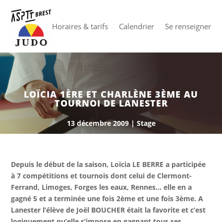
Horaires & tarifs
Calendrier
Se renseigner
LOÏCIA 1ÈRE ET CHARLÈNE 3ÈME AU
TOURNOI DE LANESTER
13 décembre 2009
|
Stage
Depuis le début de la saison, Loïcia LE BERRE a participée
à 7 compétitions et tournois dont celui de Clermont-
Ferrand, Limoges, Forges les eaux, Rennes… elle en a
gagné 5 et a terminée une fois 2ème et une fois 3ème. A
Lanester l’élève de Joël BOUCHER était la favorite et c’est
logiquement qu’elle s’impose en gagnant tous ses