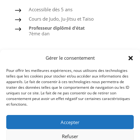
Accessible dès 5 ans
$
Cours de Judo, Ju-Jitsu et Taïso
$
Professeur diplômé d’état
$
7ème dan
Judo
Gérer le consentement
Ju-Jitsu
Pour offrir les meilleures expériences, nous utilisons des technologies
Taïso ou Gymnastique douce
telles que les cookies pour stocker et/ou accéder aux informations des
appareils. Le fait de consentir à ces technologies nous permettra de
Ceintures noires formées à l’ASPTT
traiter des données telles que le comportement de navigation ou les ID
uniques sur ce site. Le fait de ne pas consentir ou de retirer son
consentement peut avoir un effet négatif sur certaines caractéristiques
et fonctions.
Comité du Finistère de Judo
Accepter
Ligue de Bretagne de Judo
Refuser