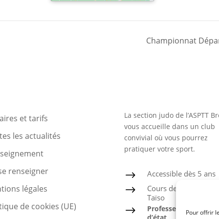
Championnat Dépar
La section judo de l’ASPTT Br
ires et tarifs
vous accueille dans un club
es les actualités
convivial où vous pourrez
pratiquer votre sport.
nseignement
se renseigner
Accessible dès 5 ans
$
Cours de Judo, Ju-Jits
tions légales
$
Taïso
tique de cookies (UE)
Professeur diplômé
$
Pour offrir 
d’état