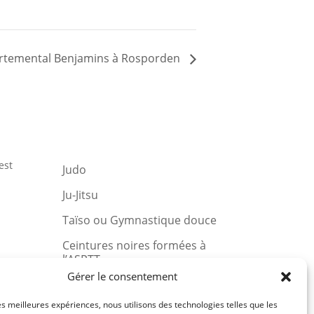
temental Benjamins à Rosporden
est
Judo
Ju-Jitsu
Taïso ou Gymnastique douce
Ceintures noires formées à
l’ASPTT
u et
Gérer le consentement
les meilleures expériences, nous utilisons des technologies telles que les