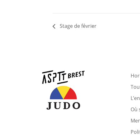
Stage de février
Hora
Tout
L’e
Où 
Men
Poli