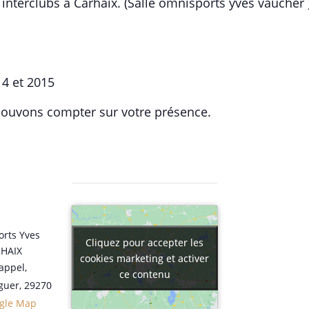
interclubs à Carhaix. (Salle omnisports yves vaucher 
14 et 2015
pouvons compter sur votre présence.
orts Yves
Cliquez pour accepter les
Cliquez pour accepter les
RHAIX
cookies marketing et activer
cookies marketing et activer
appel,
ce contenu
ce contenu
guer
,
29270
gle Map