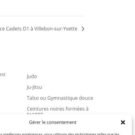
e Cadets D1 à Villebon-sur-Yvette
est
Judo
Ju-Jitsu
Taïso ou Gymnastique douce
Ceintures noires formées à
l’ASPTT
u et
Gérer le consentement
les meilleures expériences, nous utilisons des technologies telles que les