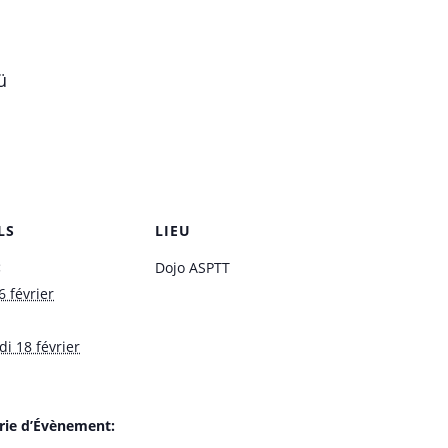
ü
LS
LIEU
:
Dojo ASPTT
6 février
i 18 février
rie d’Évènement: