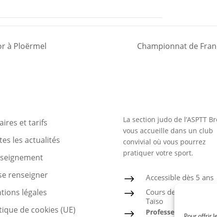
or à Ploërmel
Championnat de Franc
La section judo de l’ASPTT Br
ires et tarifs
vous accueille dans un club
es les actualités
convivial où vous pourrez
pratiquer votre sport.
nseignement
se renseigner
Accessible dès 5 ans
$
Cours de Judo, Ju-Jits
tions légales
$
Taïso
tique de cookies (UE)
Professeur diplômé
$
Pour offrir 