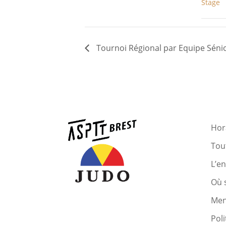
Stage
Tournoi Régional par Equipe Séni
Hora
Tout
L’e
Où 
Men
Poli