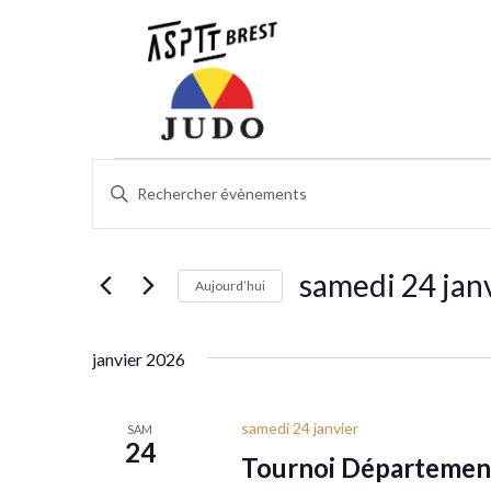
Évènements
Recherche
Saisir
et
mot-
clé.
navigation
Rechercher
samedi 24 jan
de
Aujourd’hui
Évènements
vues
par
Sélectionnez
mot-
une
Évènements
janvier 2026
clé.
date.
samedi 24 janvier
SAM
24
Tournoi Département