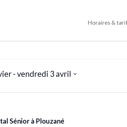
Horaires & tari
vier
 - 
vendredi 3 avril
al Sénior à Plouzané