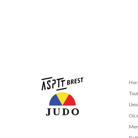
Hora
Tout
L’en
Où s
Ment
Poli