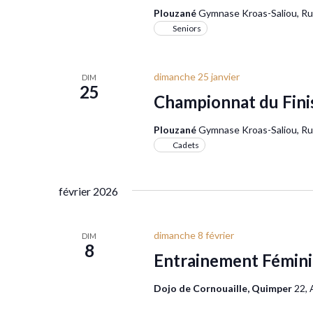
Plouzané
Gymnase Kroas-Saliou, Rue
Seniors
dimanche 25 janvier
DIM
25
Championnat du Fini
Plouzané
Gymnase Kroas-Saliou, Rue
Cadets
février 2026
dimanche 8 février
DIM
8
Entrainement Fémini
Dojo de Cornouaille, Quimper
22, 