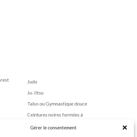
Brest
Judo
Ju-Jitsu
Taïso ou Gymnastique douce
Ceintures noires formées à
l’ASPTT
u et
Gérer le consentement