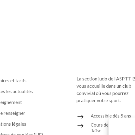
La section judo de l’ASPTT 
ires et tarifs
vous accueille dans un club
es les actualités
convivial où vous pourrez
pratiquer votre sport.
seignement
e renseigner
$
Accessible dès 5 ans
ions légales
$
Cours de Judo, Ju-Jits
Taïso
tique de cookies (UE)