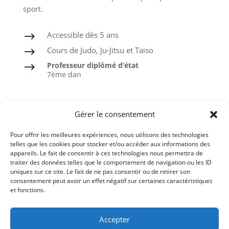
sport.
Accessible dès 5 ans
$
Cours de Judo, Ju-Jitsu et Taïso
$
Professeur diplômé d’état
$
7ème dan
Judo
Gérer le consentement
Ju-Jitsu
Pour offrir les meilleures expériences, nous utilisons des technologies
Taïso ou Gymnastique douce
telles que les cookies pour stocker et/ou accéder aux informations des
appareils. Le fait de consentir à ces technologies nous permettra de
Ceintures noires formées à l’ASPTT
traiter des données telles que le comportement de navigation ou les ID
uniques sur ce site. Le fait de ne pas consentir ou de retirer son
consentement peut avoir un effet négatif sur certaines caractéristiques
et fonctions.
Comité du Finistère de Judo
Accepter