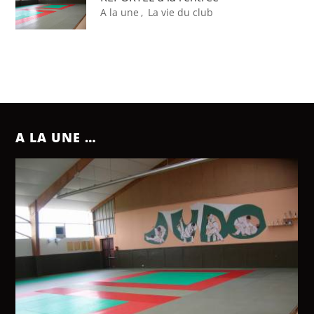
A la une
,
La vie du club
A LA UNE …