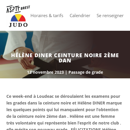
Horaires & tarifs
Calendrier
Se renseigner
HÉLÈNE DINER CEINTURE NOIRE 2ÈME
DAN
12 novembre 2023
|
Passage de grade
Ce week-end à Loudeac se déroulaient les examens pour
les grades dans
la ceinture noire et Hélène DINER marque
les quelques points qui lui manquaient pour l’obtention
de la ceinture noire 2ème dan . Hélène est une femme
très volontaire qui représente bien l’esprit de notre club
,
elle mérite son nouveau
grade . FÉLICITATIONS Hélène