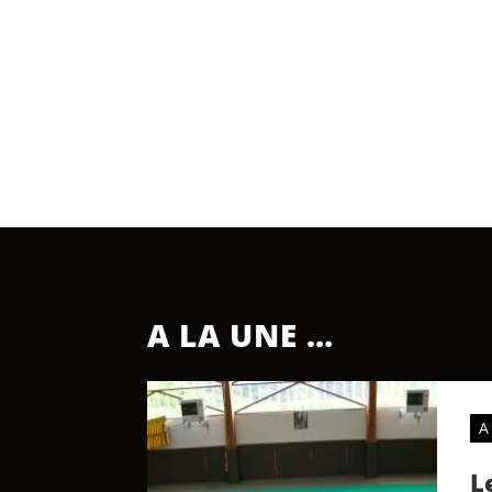
A LA UNE …
A
L