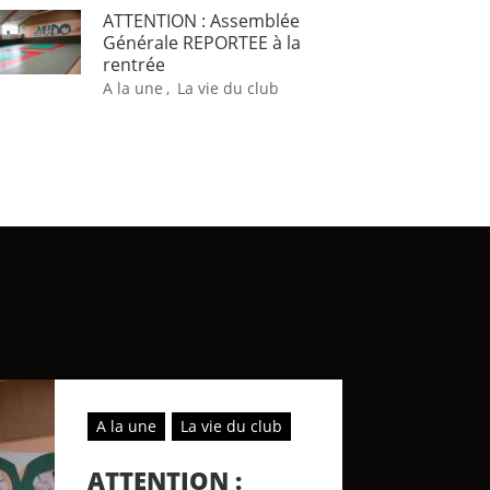
ATTENTION : Assemblée
Générale REPORTEE à la
rentrée
A la une
,
La vie du club
A la une
La vie du club
ATTENTION :