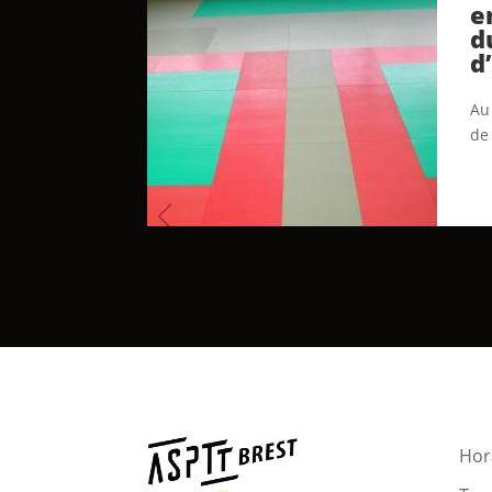
e
d
d
Au 
de
Hora