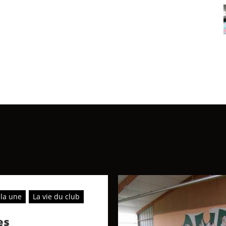
 la une
La vie du club
es