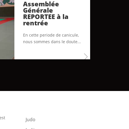
Assemblée
Générale
REPORTEE à la
rentrée
En cette periode de canicule,
nous sommes dans le doute...
est
Judo