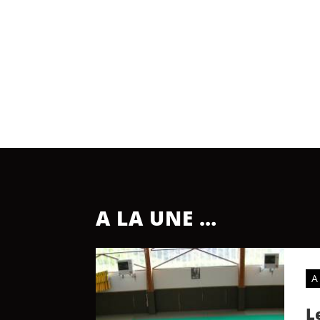
A LA UNE …
A
L