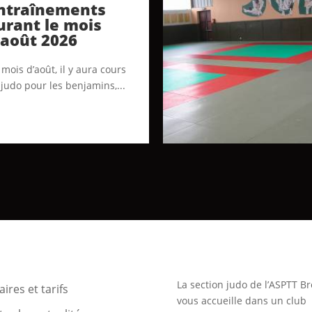
ntraînements
urant le mois
’août 2026
mois d’août, il y aura cours
 judo pour les benjamins,...
La section judo de l’ASPTT Br
ires et tarifs
vous accueille dans un club