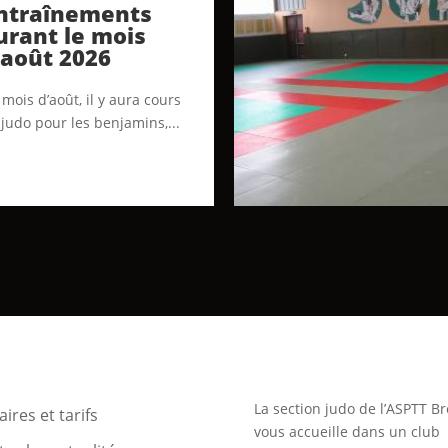
ntraînements
urant le mois
’août 2026
mois d’août, il y aura cours
 judo pour les benjamins,...
La section judo de l’ASPTT Br
ires et tarifs
vous accueille dans un club