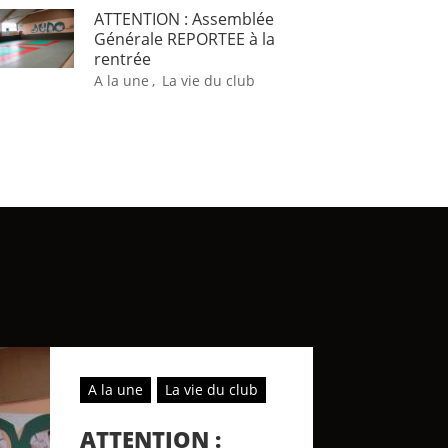
ATTENTION : Assemblée
Générale REPORTEE à la
rentrée
A la une
,
La vie du club
A la une
La vie du club
ATTENTION :