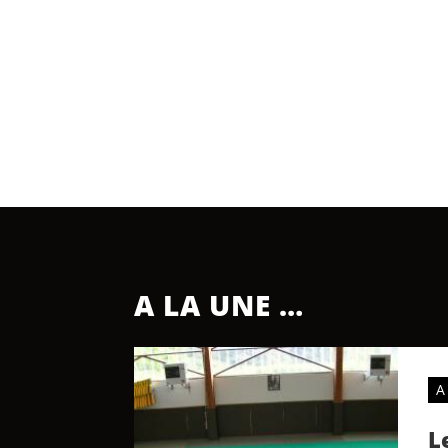
A LA UNE …
A
L