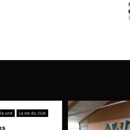
 la une
La vie du club
es