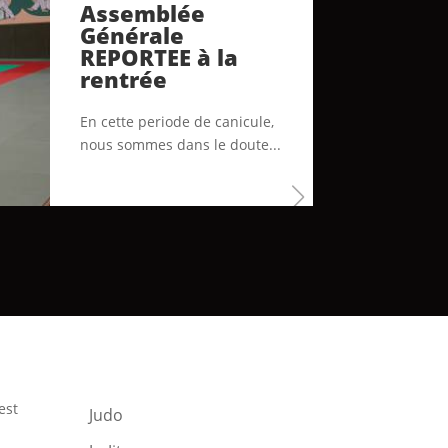
Assemblée
Générale
REPORTEE à la
rentrée
En cette periode de canicule,
nous sommes dans le doute...
est
Judo