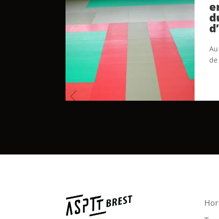
e
d
d
Au 
de
Hora