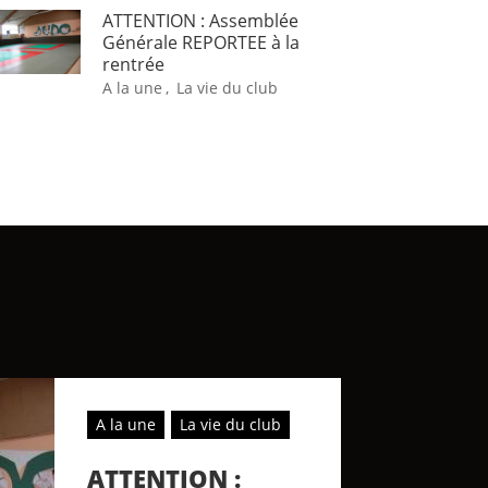
ATTENTION : Assemblée
Générale REPORTEE à la
rentrée
A la une
,
La vie du club
A la une
La vie du club
ATTENTION :