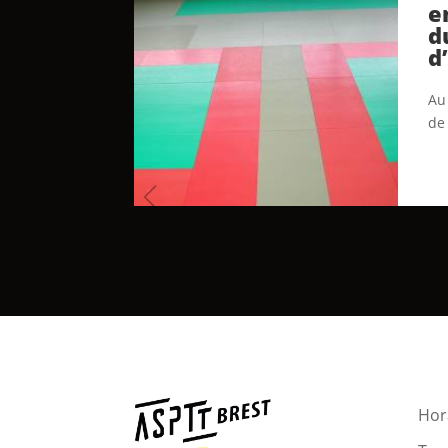
e
d
d
Au 
de
Hora