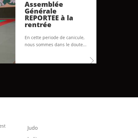
Assemblée
Générale
REPORTEE à la
rentrée
En cette periode de canicule,
nous sommes dans le doute...
est
Judo