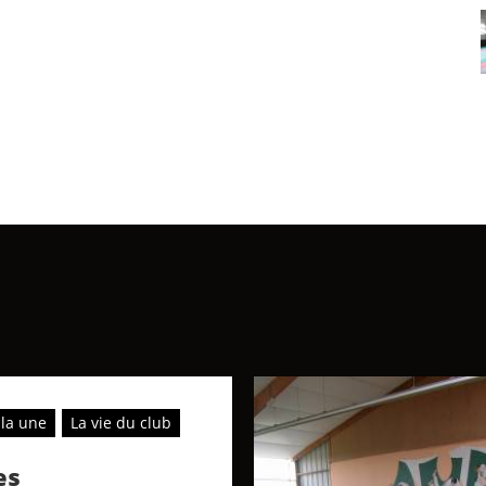
 la une
La vie du club
es