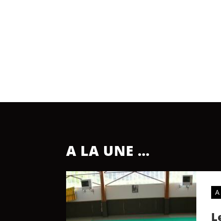
A LA UNE …
A
L