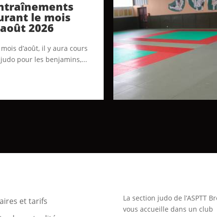
ntraînements
urant le mois
’août 2026
mois d’août, il y aura cours
 judo pour les benjamins,...
La section judo de l’ASPTT Br
ires et tarifs
vous accueille dans un club