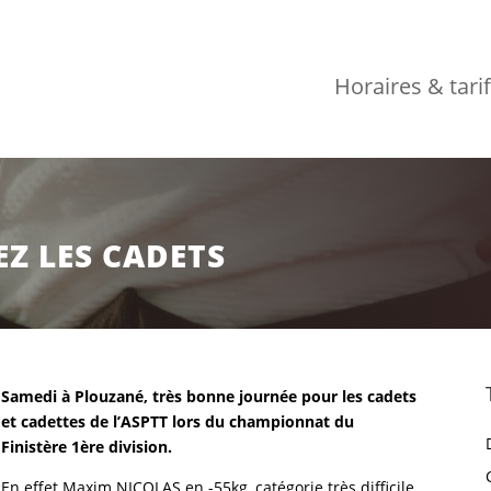
Horaires & tari
Z LES CADETS
Samedi à Plouzané, très bonne journée pour les cadets
et cadettes de l’ASPTT lors du championnat du
Finistère 1ère division.
En effet Maxim NICOLAS en -55kg, catégorie très difficile