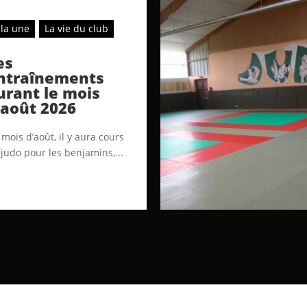
 la une
La vie du club
es
ntraînements
urant le mois
’août 2026
mois d’août, il y aura cours
 judo pour les benjamins,...