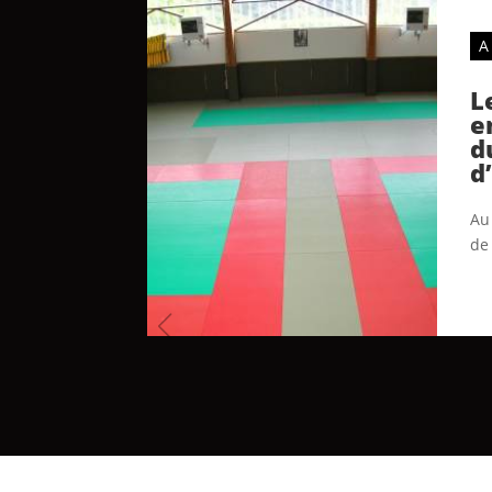
A
L
e
d
d
Au 
de