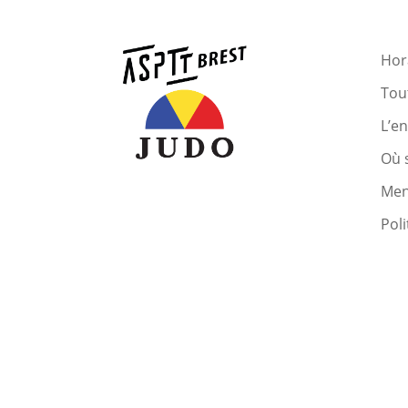
Hora
Tout
L’e
Où 
Men
Poli