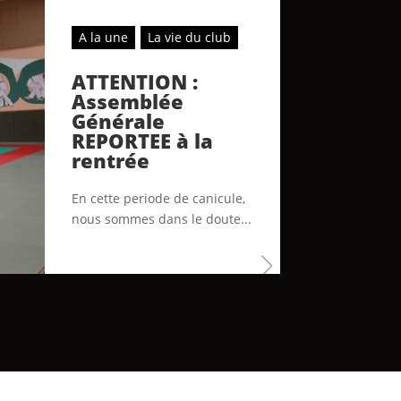
A la une
La vie du club
ATTENTION :
Assemblée
Générale
REPORTEE à la
rentrée
En cette periode de canicule,
nous sommes dans le doute...