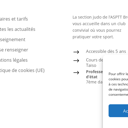
La section judo de l’ASPTT Br
ires et tarifs
vous accueille dans un club
es les actualités
convivial où vous pourrez
pratiquer votre sport.
nseignement
se renseigner
Accessible dès 5 ans
$
Cours de Judo, Ju-Jits
tions légales
$
Taïso
tique de cookies (UE)
Professeur diplômé
$
Pour offrir 
d’état
cookies pour
7ème dan
à ces techn
de navigatio
consentement
Ac