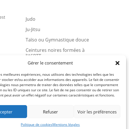
est
Judo
Ju-Jitsu
Taïso ou Gymnastique douce
Ceintures noires formées à
l’ASPTT
u et
Gérer le consentement
les meilleures expériences, nous utilisons des technologies telles que les
 stocker et/ou accéder aux informations des appareils. Le fait de consentir
ologies nous permettra de traiter des données telles que le comportement
Comité du Finistère de Judo
n ou les ID uniques sur ce site. Le fait de ne pas consentir ou de retirer son
 peut avoir un effet négatif sur certaines caractéristiques et fonctions.
Ligue de Bretagne de Judo
Fédération Française de Judo
cepter
Refuser
Voir les préférences
Politique de cookies
Mentions légales