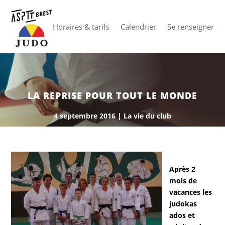
Horaires & tarifs
Calendrier
Se renseigner
LA REPRISE POUR TOUT LE MONDE
4 septembre 2016
|
La vie du club
Après 2
mois de
vacances les
judokas
ados et