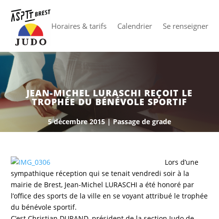
Horaires & tarifs
Calendrier
Se renseigner
JEAN-MICHEL LURASCHI REÇOIT LE
TROPHÉE DU BÉNÉVOLE SPORTIF
5 décembre 2015
|
Passage de grade
Lors d’une
sympathique réception qui se tenait vendredi soir à la
mairie de Brest, Jean-Michel LURASCHI a été honoré par
l’office des sports de la ville en se voyant attribué le trophée
du bénévole sportif.
C’est Christian DURAND, président de la section Judo de