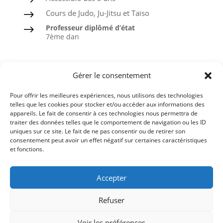
$
Cours de Judo, Ju-Jitsu et Taïso
$
Professeur diplômé d’état
$
7ème dan
Judo
Gérer le consentement
Ju-Jitsu
Pour offrir les meilleures expériences, nous utilisons des technologies
Taïso ou Gymnastique douce
telles que les cookies pour stocker et/ou accéder aux informations des
appareils. Le fait de consentir à ces technologies nous permettra de
Ceintures noires formées à l’ASPTT
traiter des données telles que le comportement de navigation ou les ID
uniques sur ce site. Le fait de ne pas consentir ou de retirer son
consentement peut avoir un effet négatif sur certaines caractéristiques
et fonctions.
Comité du Finistère de Judo
Accepter
Ligue de Bretagne de Judo
Refuser
Fédération Française de Judo
Voir les préférences