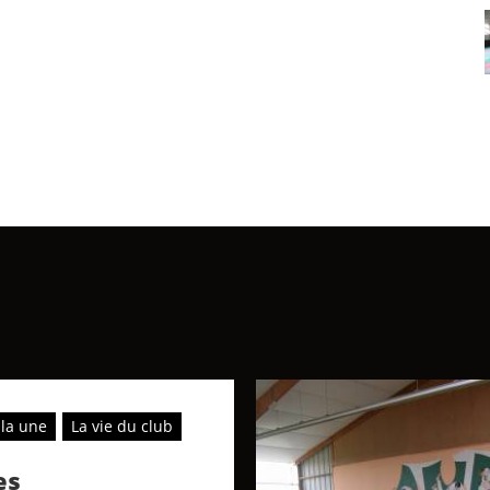
 la une
La vie du club
es