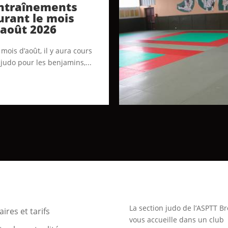
ntraînements
urant le mois
’août 2026
mois d’août, il y aura cours
 judo pour les benjamins,...
La section judo de l’ASPTT Br
ires et tarifs
vous accueille dans un club