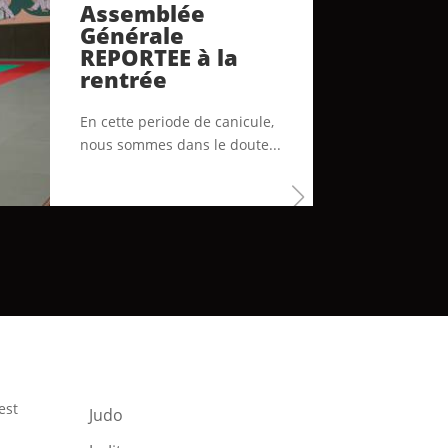
Assemblée
Générale
REPORTEE à la
rentrée
En cette periode de canicule,
nous sommes dans le doute...
est
Judo