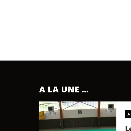
A LA UNE …
A
L