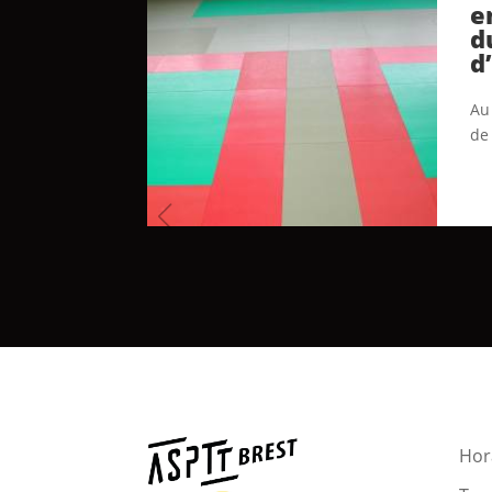
e
d
d
Au 
de
Hora