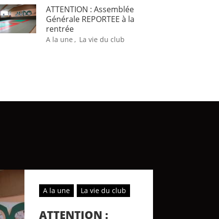
ATTENTION : Assemblée
Générale REPORTEE à la
rentrée
A la une
,
La vie du club
A la une
La vie du club
ATTENTION :