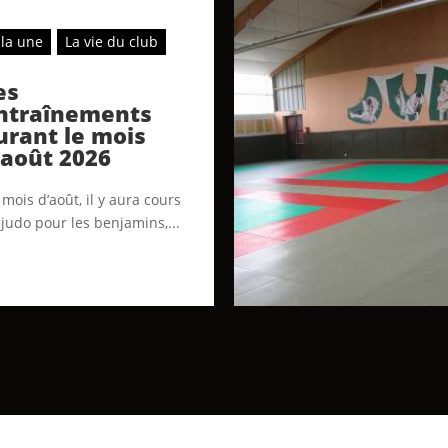
 la une
La vie du club
es
ntraînements
urant le mois
’août 2026
mois d’août, il y aura cours
 judo pour les benjamins,...