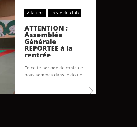
A la une
La vie du club
ATTENTION :
Assemblée
Générale
REPORTEE à la
rentrée
En cette periode de canicule,
nous sommes dans le doute...