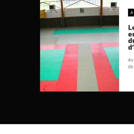
A
L
e
d
d
Au 
de