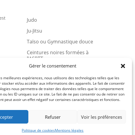
est
Judo
Ju-Jitsu
Taïso ou Gymnastique douce
Ceintures noires formées à
l’ASPTT
u et
Gérer le consentement
les meilleures expériences, nous utilisons des technologies telles que les
 stocker et/ou accéder aux informations des appareils. Le fait de consentir
ologies nous permettra de traiter des données telles que le comportement
Comité du Finistère de Judo
n ou les ID uniques sur ce site. Le fait de ne pas consentir ou de retirer son
 peut avoir un effet négatif sur certaines caractéristiques et fonctions.
Ligue de Bretagne de Judo
Fédération Française de Judo
cepter
Refuser
Voir les préférences
Politique de cookies
Mentions légales