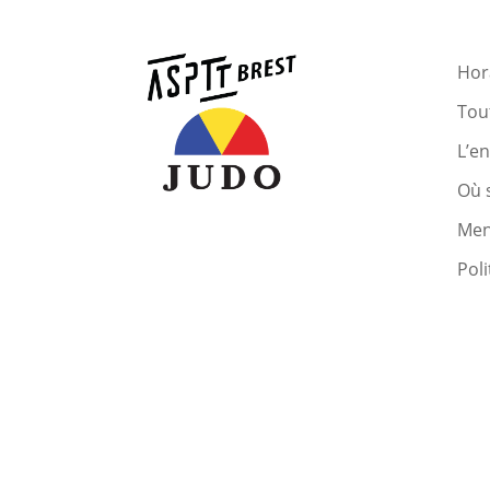
Hora
Tout
L’e
Où 
Men
Poli