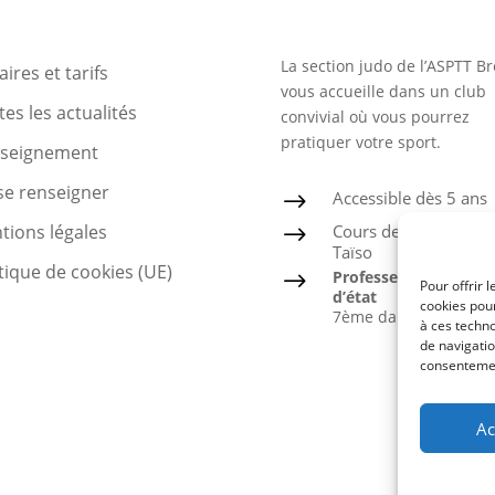
La section judo de l’ASPTT Br
ires et tarifs
vous accueille dans un club
es les actualités
convivial où vous pourrez
pratiquer votre sport.
nseignement
se renseigner
Accessible dès 5 ans
$
Cours de Judo, Ju-Jits
tions légales
$
Taïso
tique de cookies (UE)
Professeur diplômé
$
Pour offrir 
d’état
cookies pour
7ème dan
à ces techn
de navigatio
consentement
Ac