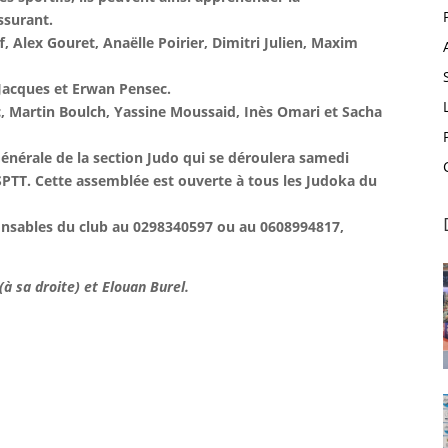
ssurant.
, Alex Gouret, Anaëlle Poirier, Dimitri Julien, Maxim
 Jacques et Erwan Pensec.
, Martin Boulch, Yassine Moussaid, Inès Omari et Sacha
Générale de la section Judo qui se déroulera samedi
ASPTT. Cette assemblée est ouverte à tous les Judoka du
onsables du club au 0298340597 ou au 0608994817,
à sa droite) et Elouan Burel.