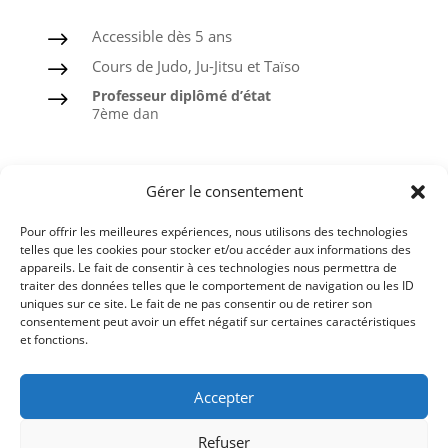
Accessible dès 5 ans
$
Cours de Judo, Ju-Jitsu et Taïso
$
Professeur diplômé d’état
$
7ème dan
Judo
Gérer le consentement
Ju-Jitsu
Pour offrir les meilleures expériences, nous utilisons des technologies
Taïso ou Gymnastique douce
telles que les cookies pour stocker et/ou accéder aux informations des
appareils. Le fait de consentir à ces technologies nous permettra de
Ceintures noires formées à l’ASPTT
traiter des données telles que le comportement de navigation ou les ID
uniques sur ce site. Le fait de ne pas consentir ou de retirer son
consentement peut avoir un effet négatif sur certaines caractéristiques
et fonctions.
Comité du Finistère de Judo
Accepter
Ligue de Bretagne de Judo
Refuser