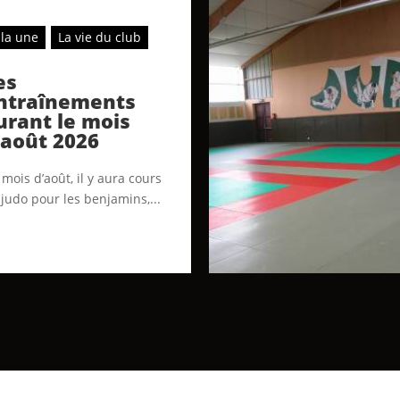
 la une
La vie du club
es
ntraînements
urant le mois
’août 2026
mois d’août, il y aura cours
 judo pour les benjamins,...