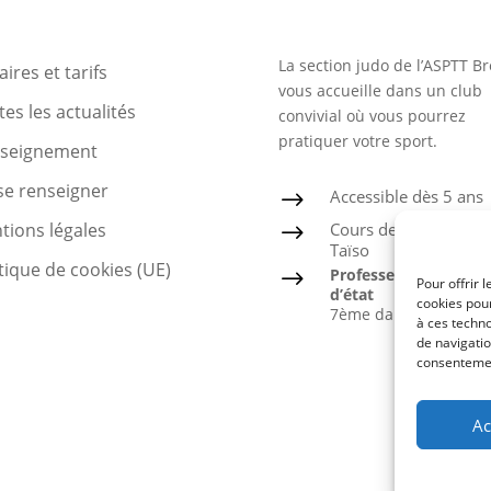
La section judo de l’ASPTT Br
ires et tarifs
vous accueille dans un club
es les actualités
convivial où vous pourrez
pratiquer votre sport.
nseignement
se renseigner
Accessible dès 5 ans
$
Cours de Judo, Ju-Jits
tions légales
$
Taïso
tique de cookies (UE)
Professeur diplômé
$
Pour offrir 
d’état
cookies pour
7ème dan
à ces techn
de navigatio
consentement
Ac