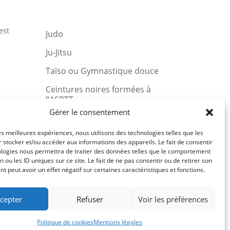
est
Judo
Ju-Jitsu
Taïso ou Gymnastique douce
Ceintures noires formées à
l’ASPTT
u et
Gérer le consentement
les meilleures expériences, nous utilisons des technologies telles que les
 stocker et/ou accéder aux informations des appareils. Le fait de consentir
ologies nous permettra de traiter des données telles que le comportement
Comité du Finistère de Judo
n ou les ID uniques sur ce site. Le fait de ne pas consentir ou de retirer son
 peut avoir un effet négatif sur certaines caractéristiques et fonctions.
Ligue de Bretagne de Judo
Fédération Française de Judo
cepter
Refuser
Voir les préférences
Politique de cookies
Mentions légales