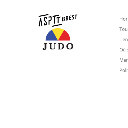
Hora
Tout
L’e
Où 
Men
Poli