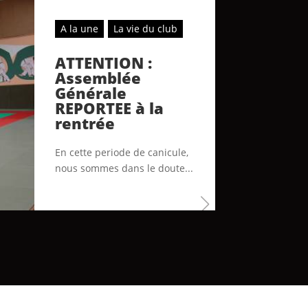
A la une
La vie du club
ATTENTION :
Assemblée
Générale
REPORTEE à la
rentrée
En cette periode de canicule,
nous sommes dans le doute...