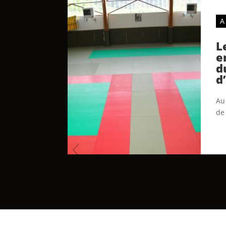
A
L
e
d
d
Au 
de