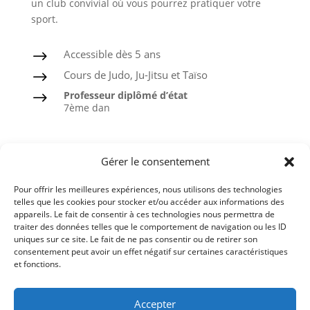
un club convivial où vous pourrez pratiquer votre
sport.
Accessible dès 5 ans
$
Cours de Judo, Ju-Jitsu et Taïso
$
Professeur diplômé d’état
$
7ème dan
Judo
Gérer le consentement
Ju-Jitsu
Pour offrir les meilleures expériences, nous utilisons des technologies
Taïso ou Gymnastique douce
telles que les cookies pour stocker et/ou accéder aux informations des
appareils. Le fait de consentir à ces technologies nous permettra de
Ceintures noires formées à l’ASPTT
traiter des données telles que le comportement de navigation ou les ID
uniques sur ce site. Le fait de ne pas consentir ou de retirer son
consentement peut avoir un effet négatif sur certaines caractéristiques
et fonctions.
Comité du Finistère de Judo
Accepter