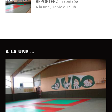
REPORTEE à la rentrée
A la une
,
La vie du club
A LA UNE …