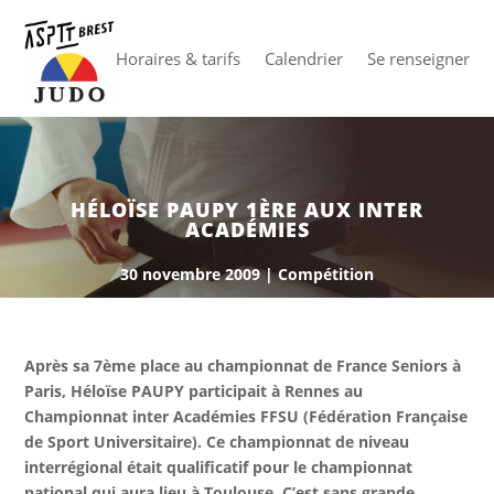
Horaires & tarifs
Calendrier
Se renseigner
HÉLOÏSE PAUPY 1ÈRE AUX INTER
ACADÉMIES
30 novembre 2009
|
Compétition
Après sa 7ème place au championnat de France Seniors à
Paris, Héloïse PAUPY participait à Rennes au
Championnat inter Académies FFSU (Fédération Française
de Sport Universitaire). Ce championnat de niveau
interrégional était qualificatif pour le championnat
national qui aura lieu à Toulouse. C’est sans grande