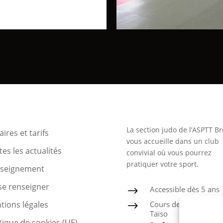
La section judo de l’ASPTT Br
ires et tarifs
vous accueille dans un club
es les actualités
convivial où vous pourrez
pratiquer votre sport.
nseignement
se renseigner
Accessible dès 5 ans
$
Cours de Judo, Ju-Jits
tions légales
$
Taïso
tique de cookies (UE)