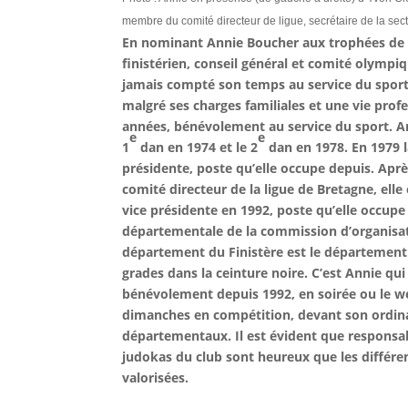
membre du comité directeur de ligue, secrétaire de la sec
En nominant Annie Boucher aux trophées de la
finistérien, conseil général et comité olymp
jamais compté son temps au service du sport 
malgré ses charges familiales et une vie prof
années, bénévolement au service du sport. An
e
e
1
dan en 1974 et le 2
dan en 1978. En 1979 la
présidente, poste qu’elle occupe depuis. Ap
comité directeur de la ligue de Bretagne, ell
vice présidente en 1992, poste qu’elle occup
départementale de la commission d’organisati
département du Finistère est le département
grades dans la ceinture noire. C’est Annie qu
bénévolement depuis 1992, en soirée ou le we
dimanches en compétition, devant son ordina
départementaux. Il est évident que responsabl
judokas du club sont heureux que les différen
valorisées.