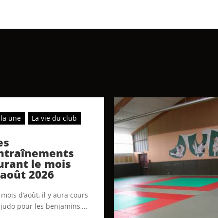
 la une
La vie du club
es
ntraînements
urant le mois
’août 2026
mois d’août, il y aura cours
 judo pour les benjamins,...