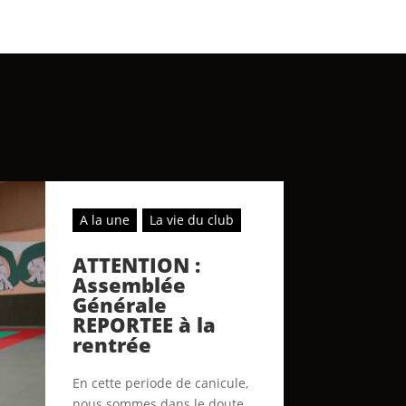
A la une
La vie du club
ATTENTION :
Assemblée
Générale
REPORTEE à la
rentrée
En cette periode de canicule,
nous sommes dans le doute...