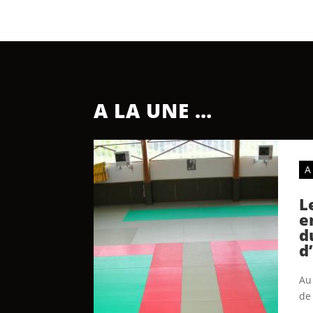
A LA UNE …
A
L
e
d
d
Au 
de