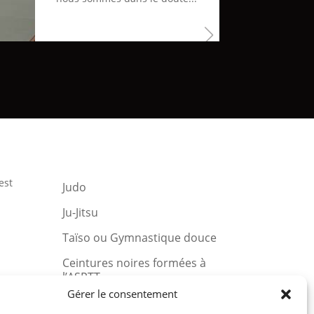
est
Judo
Ju-Jitsu
Taïso ou Gymnastique douce
Ceintures noires formées à
l’ASPTT
u et
Gérer le consentement