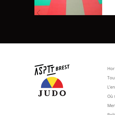
Hora
Tout
L’e
Où 
Men
Poli