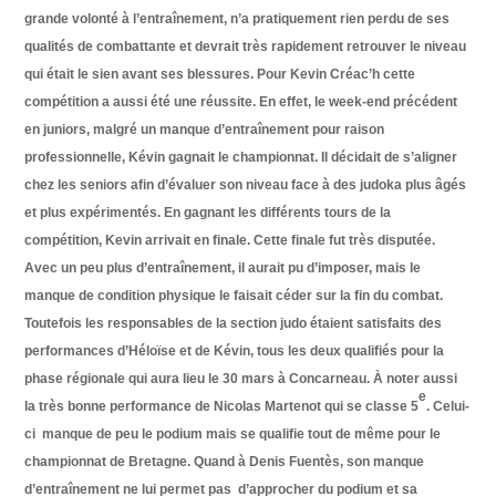
grande volonté à l’entraînement, n’a pratiquement rien perdu de ses
qualités de combattante et devrait très rapidement retrouver le niveau
qui était le sien avant ses blessures. Pour Kevin Créac’h cette
compétition a aussi été une réussite. En effet, le week-end précédent
en juniors, malgré un manque d’entraînement pour raison
professionnelle, Kévin gagnait le championnat. Il décidait de s’aligner
chez les seniors afin d’évaluer son niveau face à des judoka plus âgés
et plus expérimentés. En gagnant les différents tours de la
compétition, Kevin arrivait en finale. Cette finale fut très disputée.
Avec un peu plus d’entraînement, il aurait pu d’imposer, mais le
manque de condition physique le faisait céder sur la fin du combat.
Toutefois les responsables de la section judo étaient satisfaits des
performances d’Héloïse et de Kévin, tous les deux qualifiés pour la
phase régionale qui aura lieu le 30 mars à Concarneau.
À
noter aussi
e
la très bonne performance de Nicolas Martenot qui se classe 5
. Celui-
ci
manque de peu le podium mais se qualifie tout de même pour le
championnat de Bretagne. Quand à Denis Fuentès, son manque
d’entraînement ne lui permet pas
d’approcher du podium et sa