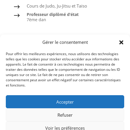
Cours de Judo, Ju-Jitsu et Taïso
$
Professeur diplômé d’état
$
7ème dan
Judo
Gérer le consentement
Ju-Jitsu
Pour offrir les meilleures expériences, nous utilisons des technologies
Taïso ou Gymnastique douce
telles que les cookies pour stocker et/ou accéder aux informations des
appareils. Le fait de consentir à ces technologies nous permettra de
Ceintures noires formées à l’ASPTT
traiter des données telles que le comportement de navigation ou les ID
uniques sur ce site. Le fait de ne pas consentir ou de retirer son
consentement peut avoir un effet négatif sur certaines caractéristiques
et fonctions.
Comité du Finistère de Judo
Accepter
Ligue de Bretagne de Judo
Refuser
Fédération Française de Judo
Voir les préférences