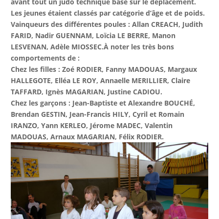
avant tout un judo technique basé sur le déplacement.
Les jeunes étaient classés par catégorie d’âge et de poids.
Vainqueurs des différentes poules : Allan CREACH, Judith
FARID, Nadir GUENNAM, Loïcia LE BERRE, Manon
LESVENAN, Adèle MIOSSEC.
À noter les très bons
comportements de :
Chez les filles : Zoé RODIER, Fanny MADOUAS, Margaux
HALLEGOTE, Elléa LE ROY, Annaelle MERILLIER, Claire
TAFFARD, Ignès MAGARIAN, Justine CADIOU.
Chez les garçons : Jean-Baptiste et Alexandre BOUCHÉ,
Brendan GESTIN, Jean-Francis HILY, Cyril et Romain
IRANZO, Yann KERLEO, Jérome MADEC, Valentin
MADOUAS, Arnaux MAGARIAN, Félix RODIER.