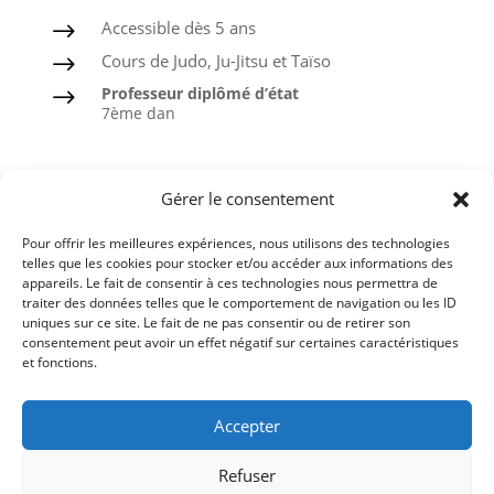
Accessible dès 5 ans
$
Cours de Judo, Ju-Jitsu et Taïso
$
Professeur diplômé d’état
$
7ème dan
Judo
Gérer le consentement
Ju-Jitsu
Pour offrir les meilleures expériences, nous utilisons des technologies
Taïso ou Gymnastique douce
telles que les cookies pour stocker et/ou accéder aux informations des
appareils. Le fait de consentir à ces technologies nous permettra de
Ceintures noires formées à l’ASPTT
traiter des données telles que le comportement de navigation ou les ID
uniques sur ce site. Le fait de ne pas consentir ou de retirer son
consentement peut avoir un effet négatif sur certaines caractéristiques
et fonctions.
Comité du Finistère de Judo
Accepter
Ligue de Bretagne de Judo
Refuser