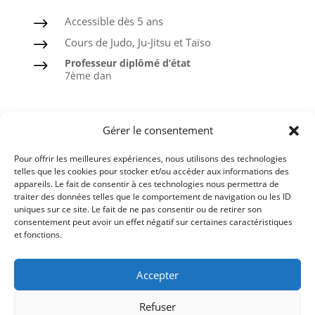
Accessible dès 5 ans
$
Cours de Judo, Ju-Jitsu et Taïso
$
Professeur diplômé d’état
$
7ème dan
Judo
Gérer le consentement
Ju-Jitsu
Pour offrir les meilleures expériences, nous utilisons des technologies
Taïso ou Gymnastique douce
telles que les cookies pour stocker et/ou accéder aux informations des
appareils. Le fait de consentir à ces technologies nous permettra de
Ceintures noires formées à l’ASPTT
traiter des données telles que le comportement de navigation ou les ID
uniques sur ce site. Le fait de ne pas consentir ou de retirer son
consentement peut avoir un effet négatif sur certaines caractéristiques
et fonctions.
Comité du Finistère de Judo
Accepter
Ligue de Bretagne de Judo
Refuser