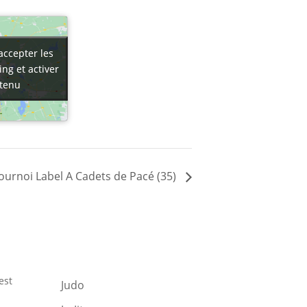
accepter les
accepter les
ng et activer
ng et activer
tenu
tenu
ournoi Label A Cadets de Pacé (35)
est
Judo