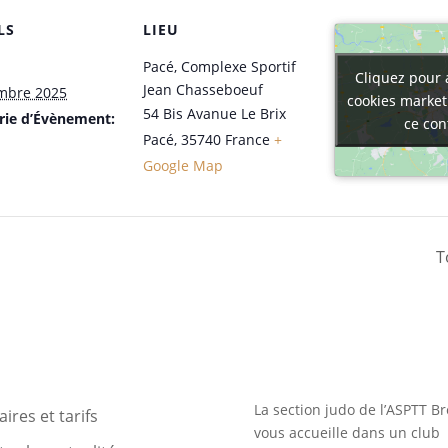
LS
LIEU
Pacé, Complexe Sportif
Cliquez pour 
Cliquez pour 
Jean Chasseboeuf
mbre 2025
cookies marketi
cookies marketi
54 Bis Avanue Le Brix
rie d’Évènement:
ce con
ce con
Pacé
,
35740
France
+
Google Map
T
La section judo de l’ASPTT Br
ires et tarifs
vous accueille dans un club