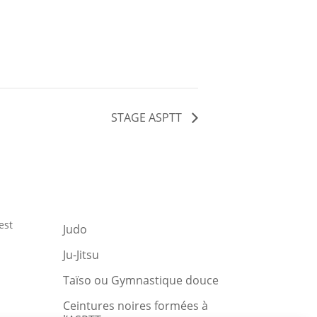
STAGE ASPTT
est
Judo
Ju-Jitsu
Taïso ou Gymnastique douce
Ceintures noires formées à