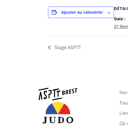
DÉTAI
Ajouter au calendrier
Date :
27 févr
Stage ASPTT
Hora
Tout
L’e
Où 