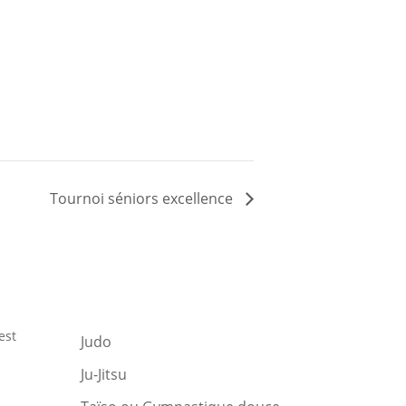
Tournoi séniors excellence
est
Judo
Ju-Jitsu