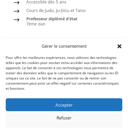
Accessible dès 5 ans
$
Cours de Judo, Ju-Jitsu et Taïso
$
Professeur diplômé d’état
$
7ème dan
Judo
Gérer le consentement
Ju-Jitsu
Pour offrir les meilleures expériences, nous utilisons des technologies
Taïso ou Gymnastique douce
telles que les cookies pour stocker et/ou accéder aux informations des
appareils. Le fait de consentir à ces technologies nous permettra de
Ceintures noires formées à l’ASPTT
traiter des données telles que le comportement de navigation ou les ID
uniques sur ce site. Le fait de ne pas consentir ou de retirer son
consentement peut avoir un effet négatif sur certaines caractéristiques
et fonctions.
Comité du Finistère de Judo
Accepter
Ligue de Bretagne de Judo
Refuser
Fédération Française de Judo