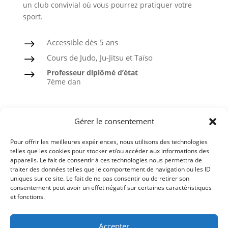
un club convivial où vous pourrez pratiquer votre
sport.
Accessible dès 5 ans
$
Cours de Judo, Ju-Jitsu et Taïso
$
Professeur diplômé d’état
$
7ème dan
Judo
Gérer le consentement
Ju-Jitsu
Pour offrir les meilleures expériences, nous utilisons des technologies
Taïso ou Gymnastique douce
telles que les cookies pour stocker et/ou accéder aux informations des
appareils. Le fait de consentir à ces technologies nous permettra de
Ceintures noires formées à l’ASPTT
traiter des données telles que le comportement de navigation ou les ID
uniques sur ce site. Le fait de ne pas consentir ou de retirer son
consentement peut avoir un effet négatif sur certaines caractéristiques
et fonctions.
Comité du Finistère de Judo
Accepter