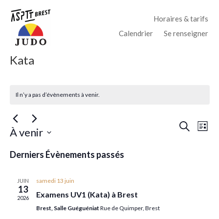
Horaires & tarifs
Calendrier
Se renseigner
Kata
Il n’y a pas d’évènements à venir.
Recher
Nav
Recherche
À venir
Liste
de
et
Sélectionnez
vue
Derniers Évènements passés
navigat
une
Év
date.
de
samedi 13 juin
JUIN
vues
13
Examens UV1 (Kata) à Brest
2026
Évènem
Brest, Salle Guéguéniat
Rue de Quimper, Brest