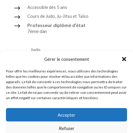
$
Accessible dès 5 ans
$
Cours de Judo, Ju-Jitsu et Taïso
$
Professeur diplômé d’état
7ème dan
Judo
Gérer le consentement
Ju-Jitsu
Taïso ou Gymnastique douce
Pour offrir les meilleures expériences, nous utilisons des technologies
telles que les cookies pour stocker et/ou accéder aux informations des
Ceintures noires formées à l’ASPTT
appareils. Le fait de consentir à ces technologies nous permettra de traiter
des données telles que le comportement de navigation ou les ID uniques sur
ce site. Le fait de ne pas consentir ou de retirer son consentement peut avoir
un effet négatif sur certaines caractéristiques et fonctions.
Comité du Finistère de Judo
Accepter
Ligue de Bretagne de Judo
Refuser